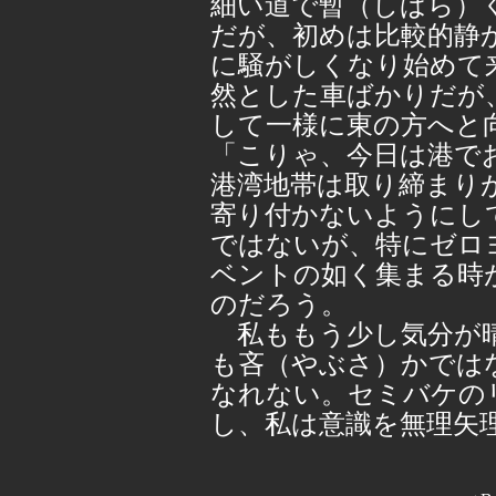
細い道で暫（しばら）
だが、初めは比較的静
に騒がしくなり始めて
然とした車ばかりだが
して一様に東の方へと
「こりゃ、今日は港で
港湾地帯は取り締まり
寄り付かないようにし
ではないが、特にゼロ
ベントの如く集まる時
のだろう。
私ももう少し気分が晴
も吝（やぶさ）かでは
なれない。セミバケの
し、私は意識を無理矢