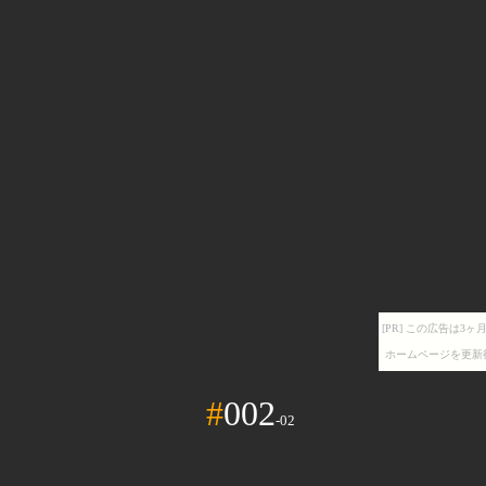
[PR] この広告は
ホームページを更新
#
002
-02