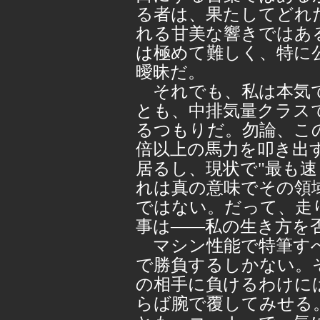
る者は、果たしてどれ
れる甘美な響きではあ
は極めて難しく、特に
曖昧だ。
それでも、私は本気で
とも、中排気量クラス
るつもりだ。勿論、こ
倍以上の馬力を叩き出
居るし、現状で"最も速
れは真の意味でその領
ではない。だって、走
事は――私の生き方を
マシン性能で特筆すべ
で勝負するしかない。
の相手に負けるわけに
らば腕で覆してみせる