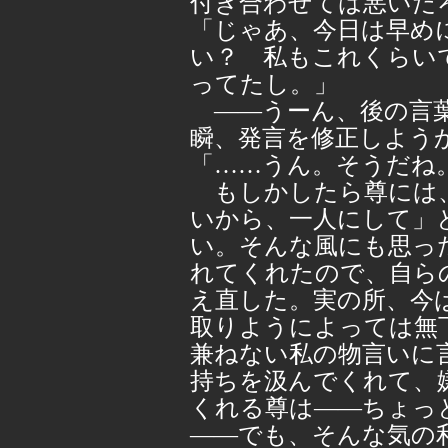
付き合わせては悪いだ
「じゃあ、今日は早め
い？ 私もこれくらい
ってたし。」
――うーん、後の言葉
瞬、発言を修正しよう
「……うん。そうだね
もしかしたら尊には、
いから、一人にして」
い。そんな風にも思っ
れてくれたので、自ら
え直した。実の所、今
取りようによっては無
兼ねない私の物言いに
持ちを汲んでくれて、
くれる尊は――ちょっ
――でも、そんな気の