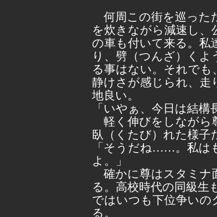
何周この街を巡っただ
を炊きながら減速し、
の車も付いて来る。私
り、劈（つんざ）くよ
る事はない。それでも
静けさが感じられ、走
地良い。
「いやぁ、今日は結構
軽く伸びをしながら尊
臥（くたび）れた様子
「そうだね……。私は
よ。」
確かに尊はスタミナ面
る。高校時代の同級生
ではいつも下位争いの
る。